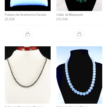
Pulsera de Aventurina Dorada
Collar de Malaquita
22,00
€
175,00
€