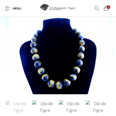
0
MENU
Novedades
En oferta !
DECORACIÓN
DINOSAURIOS
ESOTERISMO
FÓSILES
JOYAS
METEORITOS
PRODUCTOS DE
MINERALES
CONSUMO