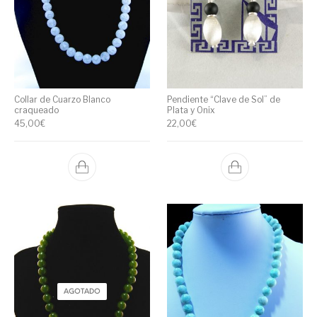
Collar de Cuarzo Blanco
Pendiente “Clave de Sol” de
craqueado
Plata y Onix
45,00
€
22,00
€
AGOTADO