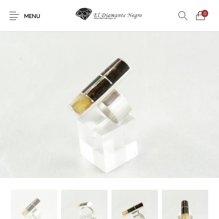
0
MENU
Novedades
En oferta !
DECORACIÓN
DINOSAURIOS
ESOTERISMO
FÓSILES
JOYAS
METEORITOS
PRODUCTOS DE
MINERALES
CONSUMO