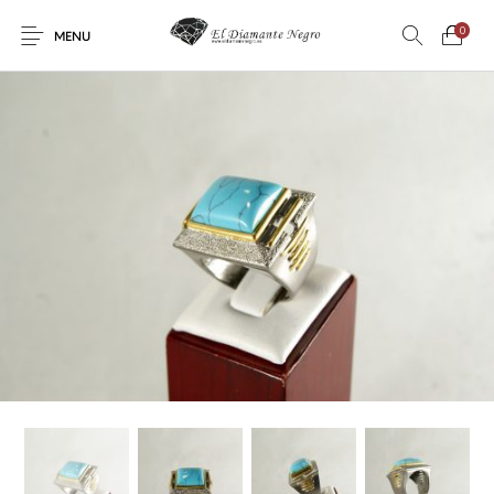
0
MENU
Novedades
En oferta !
DECORACIÓN
DINOSAURIOS
ESOTERISMO
FÓSILES
JOYAS
METEORITOS
PRODUCTOS DE
MINERALES
CONSUMO