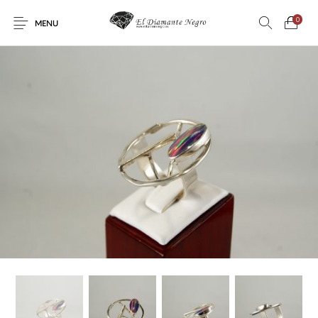
0
MENU
Novedades
En oferta !
DECORACIÓN
DINOSAURIOS
ESOTERISMO
FÓSILES
JOYAS
METEORITOS
PRODUCTOS DE
MINERALES
CONSUMO