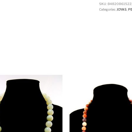
SKU:
84820861522
Categorías:
JOYAS
,
P