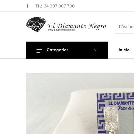
Tf .:
+34 987 007 700
Categorías
Inicio
Novedades
En oferta !
DECORA