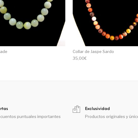
Jade
Collar de Jaspe Sardo
35,00
€
rtas
Exclusividad
cuentos puntuales importantes
Productos originales y únic