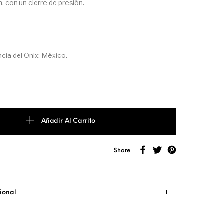
 con un cierre de presión.
cia del Onix: México.
ta y Onix cantidad
Añadir Al Carrito
Share
ional