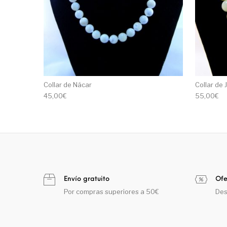
Collar de Nácar
Collar de 
45,00
€
55,00
€
Envío gratuito
Ofe
Por compras superiores a 50€
Des