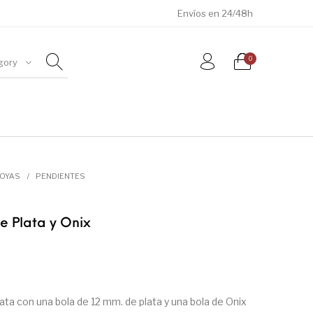
Envíos en 24/48h
0
gory
ÓSILES
JOYAS
METEORITOS
JOYAS
/
PENDIENTES
e Plata y Onix
ata con una bola de 12 mm. de plata y una bola de Onix