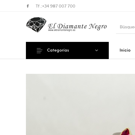
Tf .:
+34 987 007 700
Categorías
Inicio
Novedades
En oferta !
DECORA