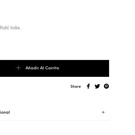
ubí: India.
con Rubí cantidad
Añadir Al Carrito
Share
ional