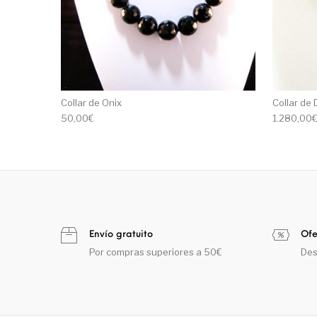
Collar de Onix
Collar de
50,00
€
1.280,00
Envío gratuito
Ofe
Por compras superiores a 50€
Des