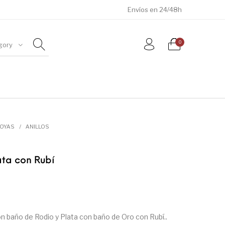
Envíos en 24/48h
0
gory
ÓSILES
JOYAS
METEORITOS
JOYAS
/
ANILLOS
ata con Rubí
on baño de Rodio y Plata con baño de Oro con Rubí..