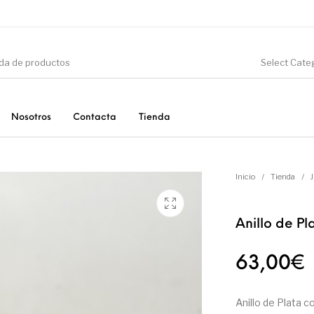
Select Cate
Nosotros
Contacta
Tienda
CIÓN
DINOSAURIOS
ESOTERISMO
F
Inicio
/
Tienda
/
Anillo de Pl
PRODUCTOS DE
MINERALES
CONSUMO
63,00
€
Anillo de Plata c