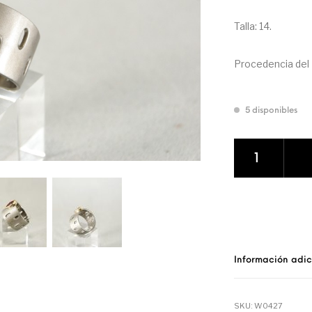
Talla: 14.
Procedencia del R
5 disponibles
Anillo de Plata 
Información adic
SKU:
W0427