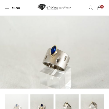
0
MENU
Novedades
En oferta !
DECORACIÓN
DINOSAURIOS
ESOTERISMO
FÓSILES
JOYAS
METEORITOS
PRODUCTOS DE
MINERALES
CONSUMO