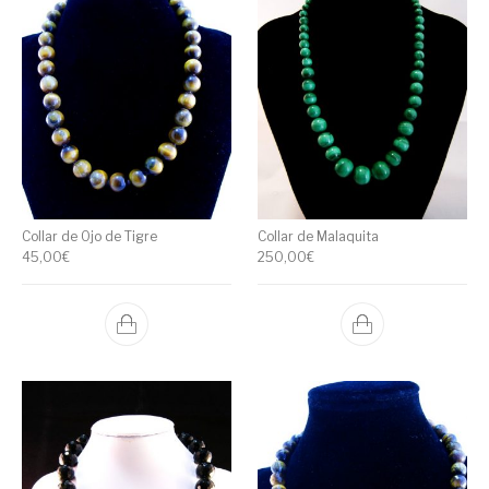
Collar de Ojo de Tigre
Collar de Malaquita
45,00
€
250,00
€