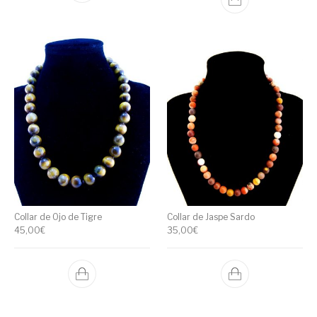
Collar de Ojo de Tigre
Collar de Jaspe Sardo
45,00
€
35,00
€