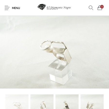
0
MENU
Novedades
En oferta !
DECORACIÓN
DINOSAURIOS
ESOTERISMO
FÓSILES
JOYAS
METEORITOS
PRODUCTOS DE
MINERALES
CONSUMO