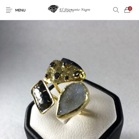
0
MENU
Novedades
En oferta !
DECORACIÓN
DINOSAURIOS
ESOTERISMO
FÓSILES
JOYAS
METEORITOS
PRODUCTOS DE
MINERALES
CONSUMO