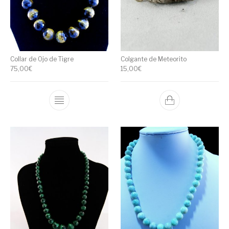
Collar de Ojo de Tigre
Colgante de Meteorito
75,00
€
15,00
€