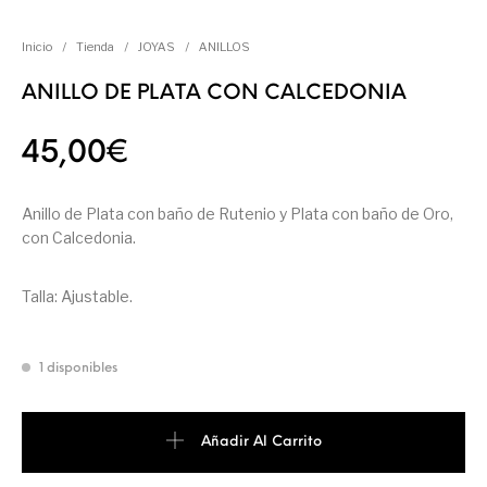
Inicio
/
Tienda
/
JOYAS
/
ANILLOS
ANILLO DE PLATA CON CALCEDONIA
45,00
€
Anillo de Plata con baño de Rutenio y Plata con baño de Oro,
con Calcedonia.
Talla: Ajustable.
1 disponibles
Añadir Al Carrito