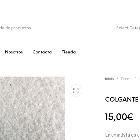
Select Cate
Nosotros
Contacta
Tienda
CIÓN
DINOSAURIOS
ESOTERISMO
F
Inicio
/
Tienda
/
COLGANTE 
PRODUCTOS DE
MINERALES
CONSUMO
15,00
€
La amatista es c