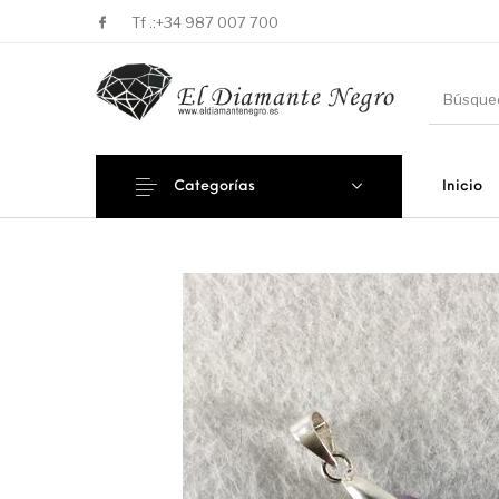
Tf .:
+34 987 007 700
Categorías
Inicio
Novedades
En oferta !
DECORA