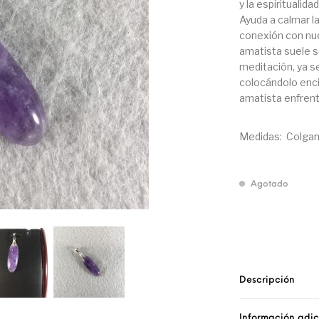
y la espiritualid
Ayuda a calmar l
conexión con nue
amatista suele s
meditación, ya s
colocándolo enci
amatista enfrent
Medidas: Colgant
Agotado
Descripción
Información adic