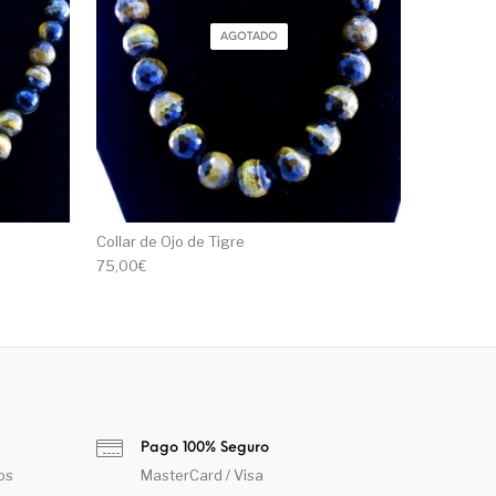
AGOTADO
Collar de Ojo de Tigre
75,00
€
Pago 100% Seguro
os
MasterCard / Visa