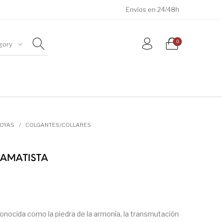
Envíos en 24/48h
0
gory
ÓSILES
JOYAS
METEORITOS
JOYAS
/
COLGANTES/COLLARES
AMATISTA
onocida como la piedra de la armonía, la transmutación