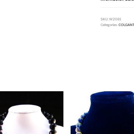
SKU:
W2081
Categorías:
COLGANT