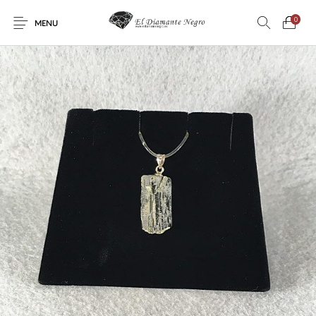
0
MENU
Novedades
En oferta !
DECORACIÓN
DINOSAURIOS
ESOTERISMO
FÓSILES
JOYAS
METEORITOS
PRODUCTOS DE
MINERALES
CONSUMO