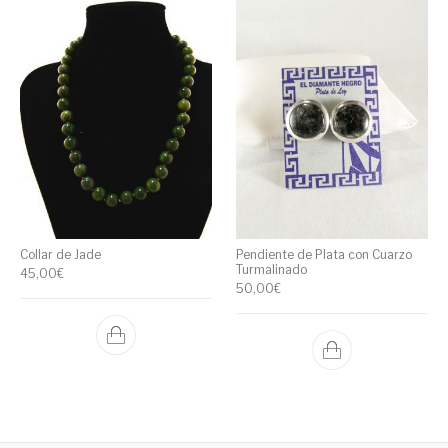
Collar de Jade
Pendiente de Plata con Cuarzo
Turmalinado
45,00
€
50,00
€