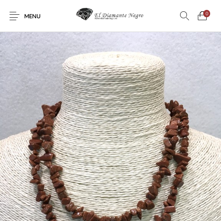
0
MENU
Novedades
En oferta !
DECORACIÓN
DINOSAURIOS
ESOTERISMO
FÓSILES
JOYAS
METEORITOS
PRODUCTOS DE
MINERALES
CONSUMO