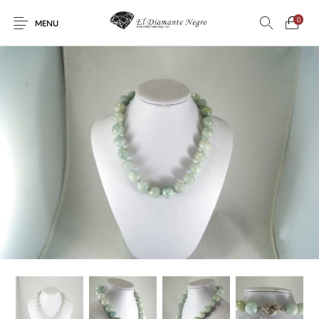
0
MENU
Novedades
En oferta !
DECORACIÓN
DINOSAURIOS
ESOTERISMO
FÓSILES
JOYAS
METEORITOS
PRODUCTOS DE
MINERALES
CONSUMO