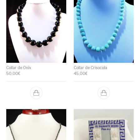
Collar de Onix
Collar de Crisocola
50,00
€
45,00
€