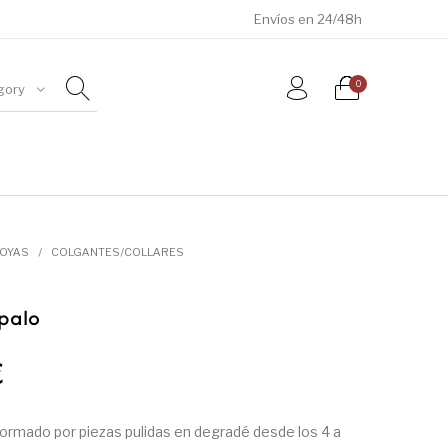
Envíos en 24/48h
0
gory
ÓSILES
JOYAS
METEORITOS
JOYAS
/
COLGANTES/COLLARES
palo
€
 formado por piezas pulidas en degradé desde los 4 a