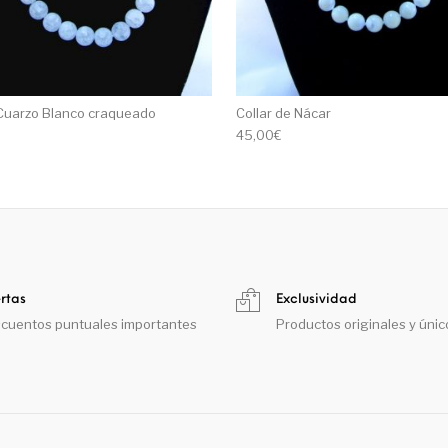
 Cuarzo Blanco craqueado
Collar de Nácar
45,00
€
rtas
Exclusividad
cuentos puntuales importantes
Productos originales y únic