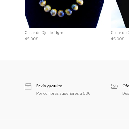
Collar de Ojo de Tigre
Collar de
45,00
€
45,00
€
Envío gratuito
Ofe
Por compras superiores a 50€
Des