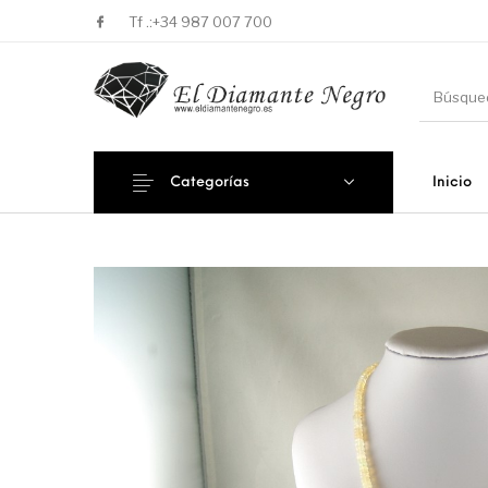
Tf .:
+34 987 007 700
Categorías
Inicio
Novedades
En oferta !
DECORA