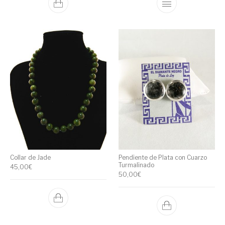
Collar de Jade
Pendiente de Plata con Cuarzo
Turmalinado
45,00
€
50,00
€