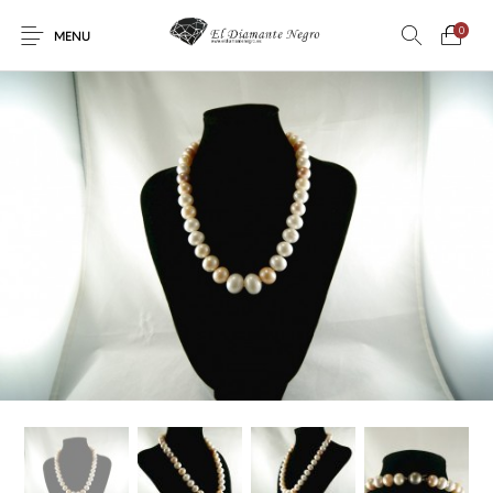
0
MENU
Novedades
En oferta !
DECORACIÓN
DINOSAURIOS
ESOTERISMO
FÓSILES
JOYAS
METEORITOS
PRODUCTOS DE
MINERALES
CONSUMO