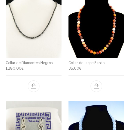
Collar de Diamantes Negros
Collar de Jaspe Sardo
1.280,00
€
35,00
€