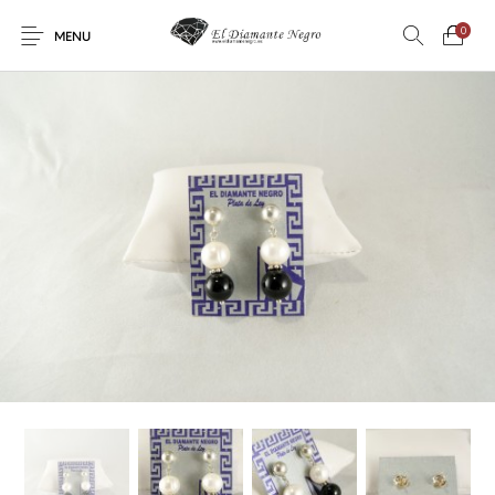
0
MENU
Novedades
En oferta !
DECORACIÓN
DINOSAURIOS
ESOTERISMO
FÓSILES
JOYAS
METEORITOS
PRODUCTOS DE
MINERALES
CONSUMO