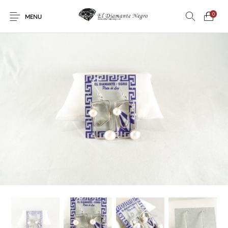
0
MENU
Novedades
En oferta !
DECORACIÓN
DINOSAURIOS
ESOTERISMO
FÓSILES
JOYAS
METEORITOS
PRODUCTOS DE
MINERALES
CONSUMO