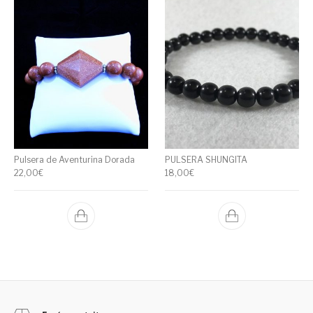
Pulsera de Aventurina Dorada
PULSERA SHUNGITA
22,00
€
18,00
€