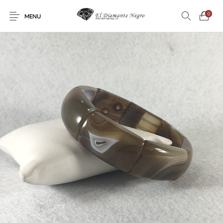
0
MENU
Novedades
En oferta !
DECORACIÓN
DINOSAURIOS
ESOTERISMO
FÓSILES
JOYAS
METEORITOS
PRODUCTOS DE
MINERALES
CONSUMO