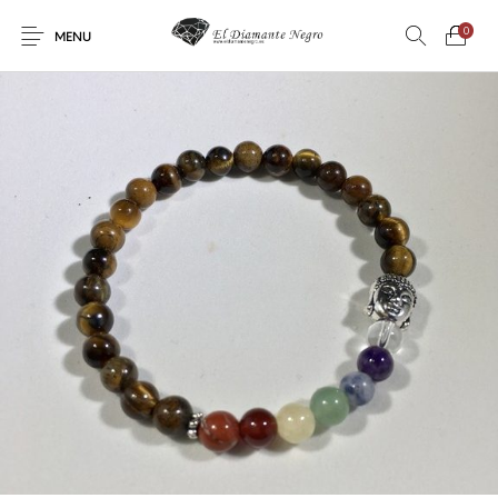
0
MENU
Novedades
En oferta !
DECORACIÓN
DINOSAURIOS
ESOTERISMO
FÓSILES
JOYAS
METEORITOS
PRODUCTOS DE
MINERALES
CONSUMO