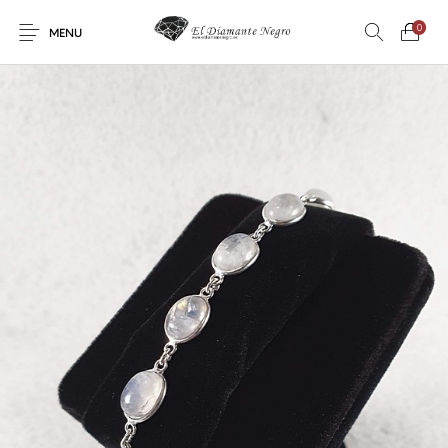
0
MENU
Novedades
En oferta !
DECORACIÓN
DINOSAURIOS
ESOTERISMO
FÓSILES
JOYAS
METEORITOS
PRODUCTOS DE
MINERALES
CONSUMO