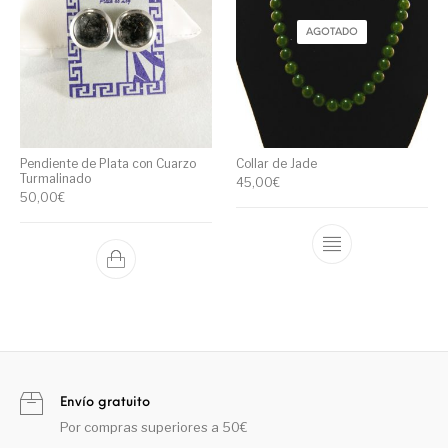
AGOTADO
Pendiente de Plata con Cuarzo
Collar de Jade
Turmalinado
45,00
€
50,00
€
Envío gratuito
Por compras superiores a 50€