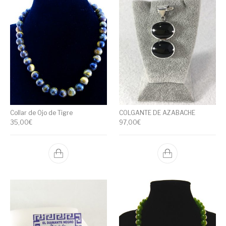
Collar de Ojo de Tigre
COLGANTE DE AZABACHE
35,00
€
97,00
€