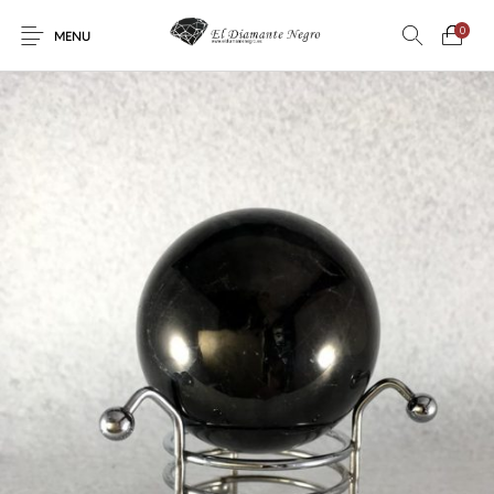
0
MENU
Novedades
En oferta !
DECORACIÓN
DINOSAURIOS
ESOTERISMO
FÓSILES
JOYAS
METEORITOS
PRODUCTOS DE
MINERALES
CONSUMO