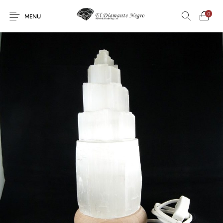
0
MENU
Novedades
En oferta !
DECORACIÓN
DINOSAURIOS
ESOTERISMO
FÓSILES
JOYAS
METEORITOS
PRODUCTOS DE
MINERALES
CONSUMO