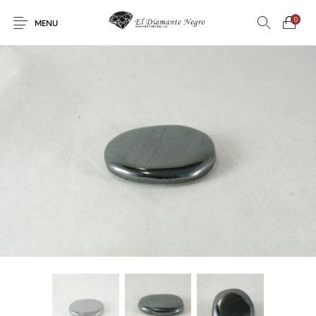
0
MENU
Novedades
En oferta !
DECORACIÓN
DINOSAURIOS
ESOTERISMO
FÓSILES
JOYAS
METEORITOS
PRODUCTOS DE
MINERALES
CONSUMO