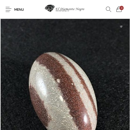
0
MENU
Novedades
En oferta !
DECORACIÓN
DINOSAURIOS
ESOTERISMO
FÓSILES
JOYAS
METEORITOS
PRODUCTOS DE
MINERALES
CONSUMO