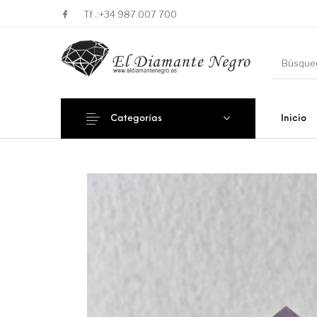
Tf .:
+34 987 007 700
Categorías
Inicio
Novedades
En oferta !
DECORA