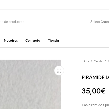
Select Cate
Nosotros
Contacta
Tienda
CIÓN
DINOSAURIOS
ESOTERISMO
F
Inicio
/
Tienda
/
PIRÁMIDE 
PRODUCTOS DE
MINERALES
CONSUMO
35,00
€
Las pirámides pu