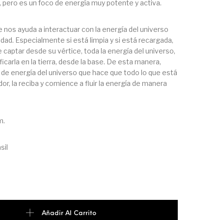
 pero es un foco de energía muy potente y activa.
e nos ayuda a interactuar con la energía del universo
dad. Especialmente si está limpia y si está recargada,
 captar desde su vértice, toda la energía del universo,
ficarla en la tierra, desde la base. De esta manera,
e de energía del universo que hace que todo lo que está
or, la reciba y comience a fluir la energía de manera
m.
sil
TISTA cantidad
Añadir Al Carrito