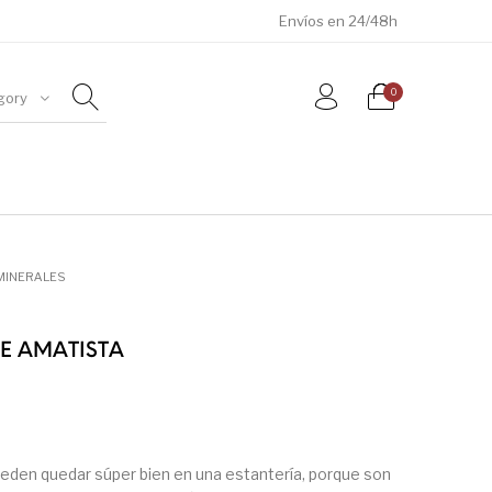
Envíos en 24/48h
0
gory
ÓSILES
JOYAS
METEORITOS
MINERALES
DE AMATISTA
eden quedar súper bien en una estantería, porque son