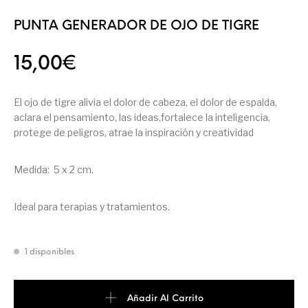
PUNTA GENERADOR DE OJO DE TIGRE
15,00
€
El ojo de tigre alivia el dolor de cabeza, el dolor de espalda,
aclara el pensamiento, las ideas,fortalece la inteligencia,
protege de peligros, atrae la inspiración y creatividad
Medida: 5 x 2 cm.
Ideal para terapias y tratamientos.
1 disponibles
Añadir Al Carrito