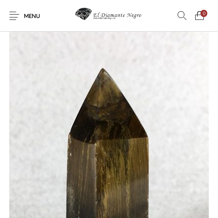
0
MENU
Novedades
En oferta !
DECORACIÓN
DINOSAURIOS
ESOTERISMO
FÓSILES
JOYAS
METEORITOS
PRODUCTOS DE
MINERALES
CONSUMO