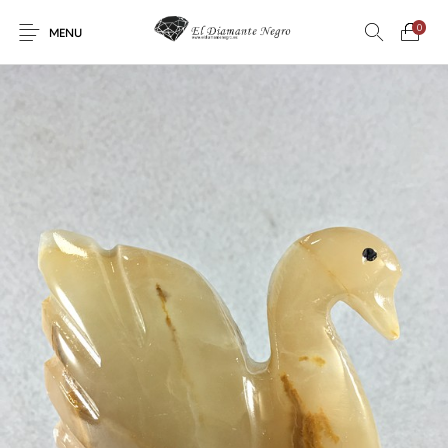
0
MENU
Novedades
En oferta !
DECORACIÓN
DINOSAURIOS
ESOTERISMO
FÓSILES
JOYAS
METEORITOS
PRODUCTOS DE
MINERALES
CONSUMO