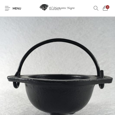
0
MENU
Novedades
En oferta !
DECORACIÓN
DINOSAURIOS
ESOTERISMO
FÓSILES
JOYAS
METEORITOS
PRODUCTOS DE
MINERALES
CONSUMO