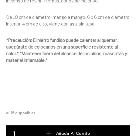
incienso de resina, hierbas, conos de incienso.
De 10 cm de diámetro, mango a mango, 6 x 6 cm de diámetro
interior, 4 cm de alto, viene con asa, sin tapa.
*Precaución: El hierro fundido puede calentar al quemar,
asegúrate de colocarlos en una superficie resistente al
calor.* *Mantener fuera del alcance de los niños, mascotas y
material inflamable.*
15 disponibles
CALDERO DE HIERRO cantidad
Añadir Al Carrito