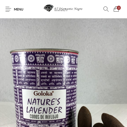
0
MENU
Novedades
En oferta !
DECORACIÓN
DINOSAURIOS
ESOTERISMO
FÓSILES
JOYAS
METEORITOS
PRODUCTOS DE
MINERALES
CONSUMO