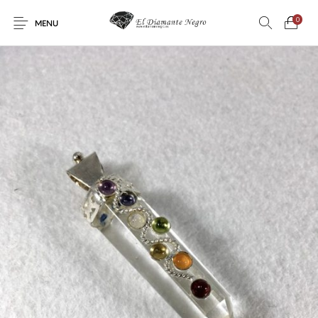
0
MENU
Novedades
En oferta !
DECORACIÓN
DINOSAURIOS
ESOTERISMO
FÓSILES
JOYAS
METEORITOS
PRODUCTOS DE
MINERALES
CONSUMO