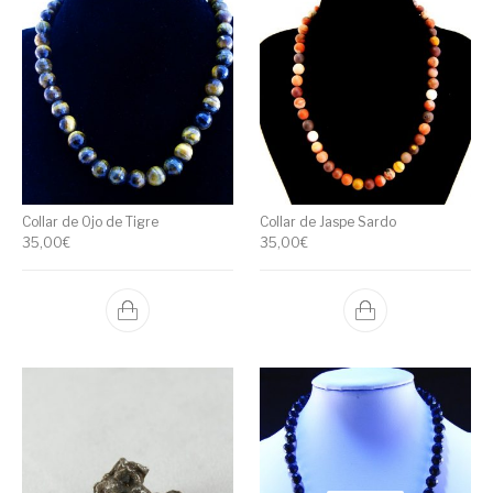
Collar de Ojo de Tigre
Collar de Jaspe Sardo
35,00
€
35,00
€