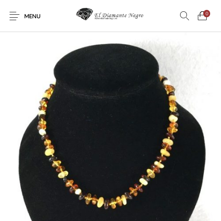
0
MENU
Novedades
En oferta !
DECORACIÓN
DINOSAURIOS
ESOTERISMO
FÓSILES
JOYAS
METEORITOS
PRODUCTOS DE
MINERALES
CONSUMO