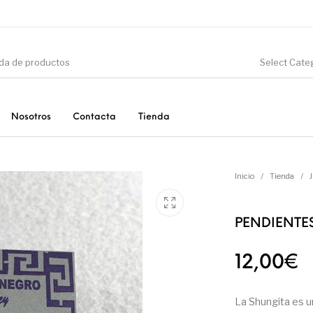
Select Cate
Nosotros
Contacta
Tienda
CIÓN
DINOSAURIOS
ESOTERISMO
F
Inicio
/
Tienda
/
PENDIENTE
PRODUCTOS DE
MINERALES
CONSUMO
12,00
€
La Shungita es u