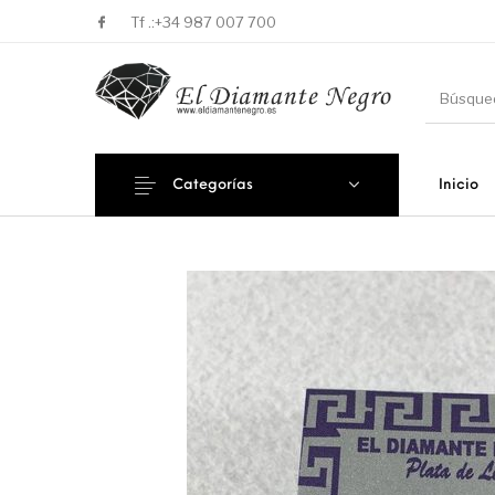
Tf .:
+34 987 007 700
Categorías
Inicio
Novedades
En oferta !
DECORA