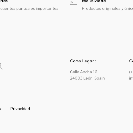
rtas
Exclusividad
cuentos puntuales importantes
Productos originales y únic
Como llegar :
C
Calle Ancha 16
(
24003 León, Spain
i
o
Privacidad