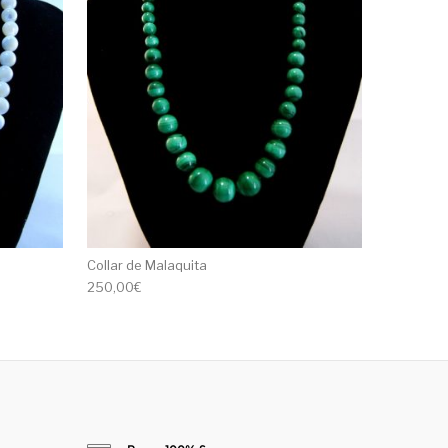
Collar de Malaquita
250,00
€