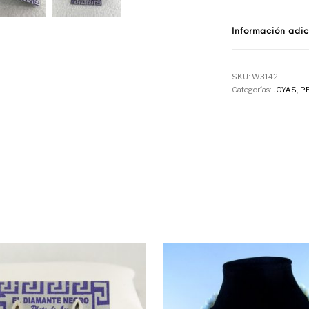
Información adic
SKU:
W3142
Categorías:
JOYAS
,
P