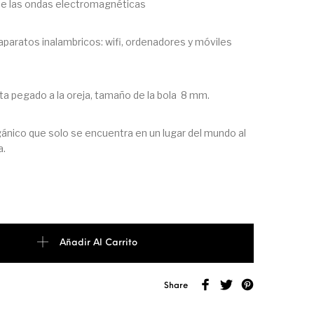
de las ondas electromagnéticas
 aparatos inalambricos: wifi, ordenadores y móviles
ta pegado a la oreja, tamaño de la bola 8 mm.
gánico que solo se encuentra en un lugar del mundo al
a.
BOLA DE SHUNGITA cantidad
Añadir Al Carrito
Share