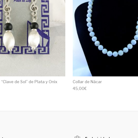
“Clave de Sol” de Plata y Onix
Collar de Nácar
45,00
€