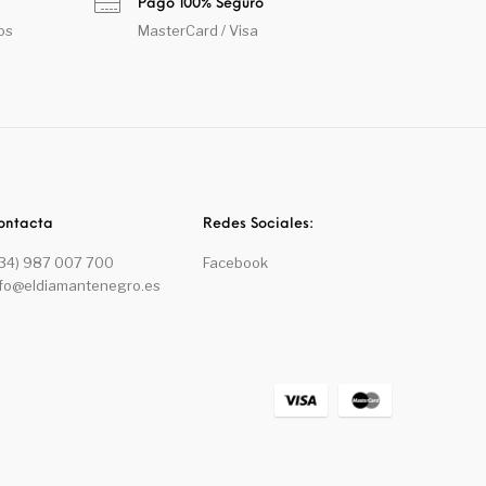
Pago 100% Seguro
os
MasterCard / Visa
ontacta
Redes Sociales:
+34) 987 007 700
Facebook
nfo@eldiamantenegro.es