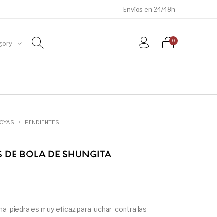
Envíos en 24/48h
0
gory
ÓSILES
JOYAS
METEORITOS
JOYAS
/
PENDIENTES
S DE BOLA DE SHUNGITA
na piedra es muy eficaz para luchar contra las