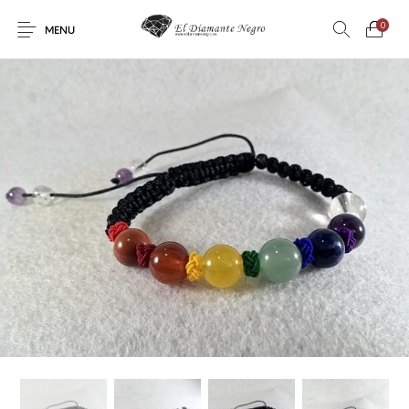
0
MENU
Novedades
En oferta !
DECORACIÓN
DINOSAURIOS
ESOTERISMO
FÓSILES
JOYAS
METEORITOS
PRODUCTOS DE
MINERALES
CONSUMO