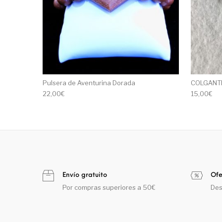
Pulsera de Aventurina Dorada
COLGANT
22,00
€
15,00
€
Envío gratuito
Ofe
Por compras superiores a 50€
Des