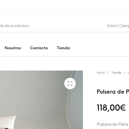
Select Cate
Nosotros
Contacta
Tienda
CIÓN
DINOSAURIOS
ESOTERISMO
F
Inicio
/
Tienda
/
Pulsera de 
PRODUCTOS DE
MINERALES
CONSUMO
118,00
€
Pulsera de Plata