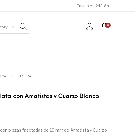
Envíos en 24/48h
0
gory
ÓSILES
JOYAS
METEORITOS
JOYAS
/
PULSERAS
Plata con Amatistas y Cuarzo Blanco
 con piezas facetadas de 10 mm de Amatista y Cuarzo