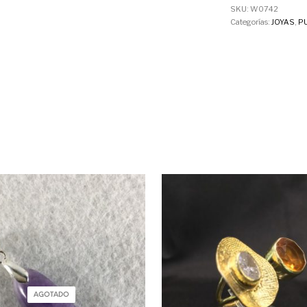
SKU:
W0742
Categorías:
JOYAS
,
P
AGOTADO