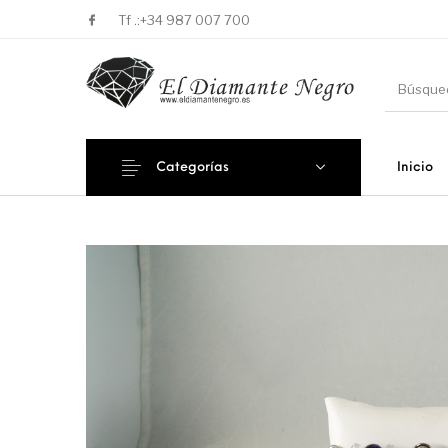
Tf .:
+34 987 007 700
Categorías
Inicio
Novedades
En oferta !
DECORA