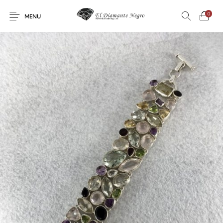
0
MENU
Novedades
En oferta !
DECORACIÓN
DINOSAURIOS
ESOTERISMO
FÓSILES
JOYAS
METEORITOS
PRODUCTOS DE
MINERALES
CONSUMO