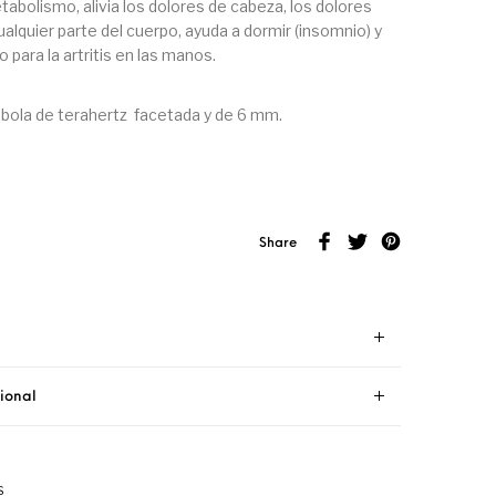
tabolismo, alivia los d
olores de cabeza, los dolores
alquier parte del cuerpo, ayuda a d
ormir (insomnio) y
para la artritis en las manos.
, bola de terahertz facetada y de 6 mm.
Share
ional
S