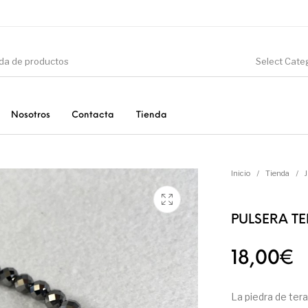
Select Cate
Nosotros
Contacta
Tienda
CIÓN
DINOSAURIOS
ESOTERISMO
F
Inicio
/
Tienda
/
PULSERA T
PRODUCTOS DE
MINERALES
CONSUMO
18,00
€
La piedra de ter