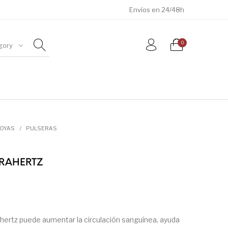
Envíos en 24/48h
0
gory
ÓSILES
JOYAS
METEORITOS
JOYAS
/
PULSERAS
ERAHERTZ
ahertz puede aumentar la circulación sanguínea, ayuda