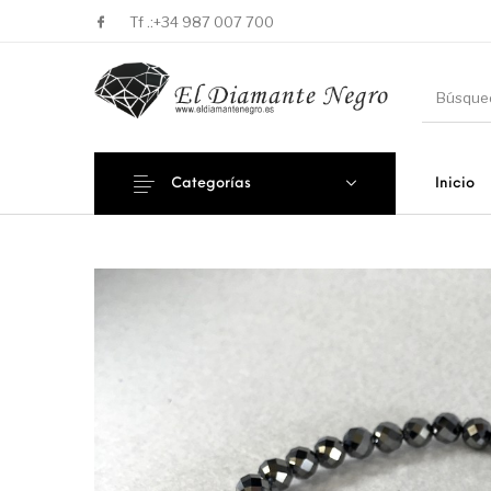
Tf .:
+34 987 007 700
Categorías
Inicio
Novedades
En oferta !
DECORA