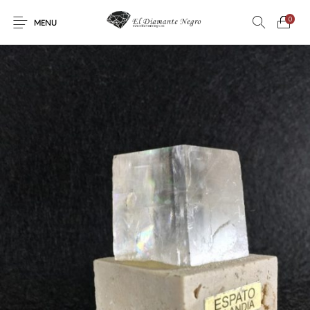
0
MENU
Novedades
En oferta !
DECORACIÓN
DINOSAURIOS
ESOTERISMO
FÓSILES
JOYAS
METEORITOS
PRODUCTOS DE
MINERALES
CONSUMO