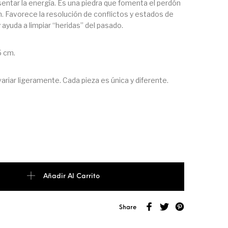
sentar la energía. Es una piedra que fomenta el perdón
ón. Favorece la resolución de conflictos y estados de
ayuda a limpiar “heridas” del pasado.
5 cm.
ariar ligeramente. Cada pieza es única y diferente.
ORA DE RODONITA cantidad
Añadir Al Carrito
Share