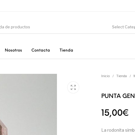
Select Cate
Nosotros
Contacta
Tienda
CIÓN
DINOSAURIOS
ESOTERISMO
F
Inicio
/
Tienda
/
PUNTA GEN
PRODUCTOS DE
MINERALES
CONSUMO
15,00
€
La rodonita simbol