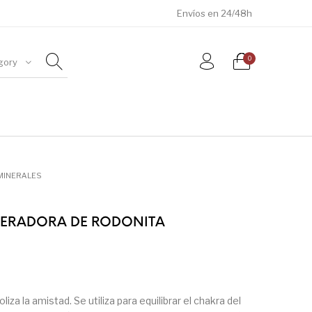
Envíos en 24/48h
0
gory
ÓSILES
JOYAS
METEORITOS
MINERALES
ERADORA DE RODONITA
iza la amistad. Se utiliza para equilibrar el chakra del