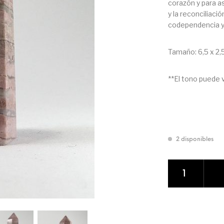
corazón y para a
y la reconciliaci
codependencia y 
Tamaño: 6,5 x 2,
**El tono puede v
2 disponibles
PUNTA GENERAD