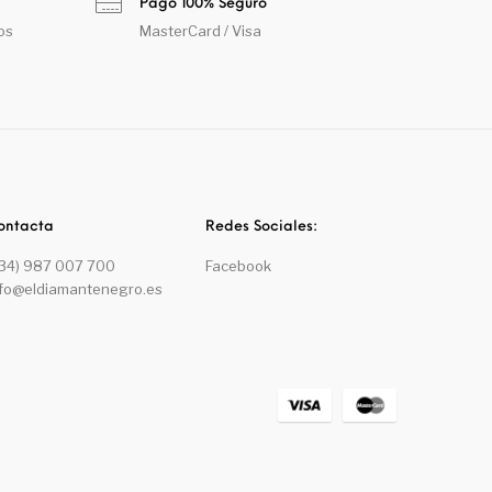
Pago 100% Seguro
os
MasterCard / Visa
ontacta
Redes Sociales:
+34) 987 007 700
Facebook
nfo@eldiamantenegro.es