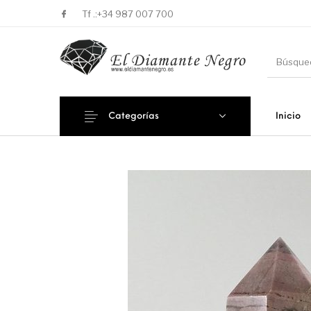
Tf .:
+34 987 007 700
Categorías
Inicio
Novedades
En oferta !
DECORA