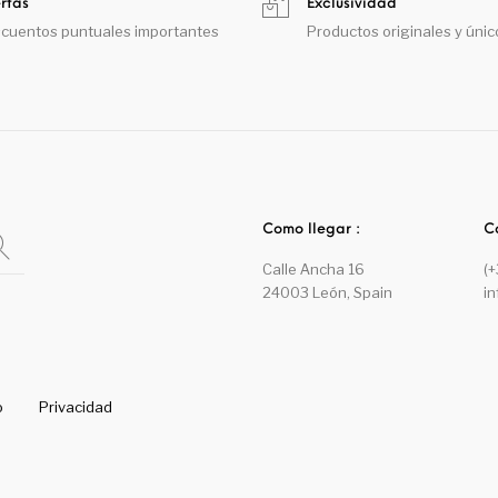
rtas
Exclusividad
cuentos puntuales importantes
Productos originales y únic
Como llegar :
C
Calle Ancha 16
(
24003 León, Spain
i
o
Privacidad