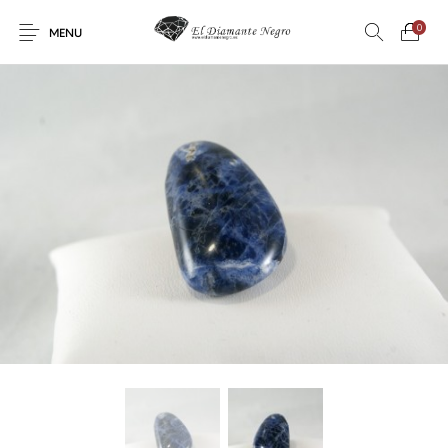
0
MENU
Novedades
En oferta !
DECORACIÓN
DINOSAURIOS
ESOTERISMO
FÓSILES
JOYAS
METEORITOS
PRODUCTOS DE
MINERALES
CONSUMO