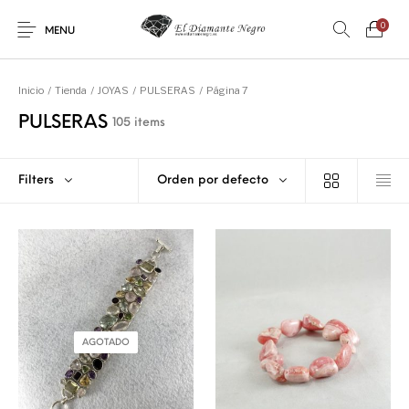
0
MENU
Inicio
/
Tienda
/
JOYAS
/
PULSERAS
/
Página 7
PULSERAS
105 items
Filters
Orden por defecto
Novedades
En oferta !
DECORACIÓN
DINOSAURIOS
ESOTERISMO
FÓSILES
JOYAS
METEORITOS
AGOTADO
PRODUCTOS DE
MINERALES
CONSUMO