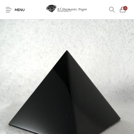
0
MENU
Novedades
En oferta !
DECORACIÓN
DINOSAURIOS
ESOTERISMO
FÓSILES
JOYAS
METEORITOS
PRODUCTOS DE
MINERALES
CONSUMO