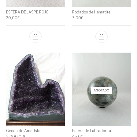
ESFERA DE JASPE ROJO
Rodados de Hematite
20,00
€
3,00
€
AGOTADO
Geoda de Amatista
Esfera de Labradorita
3.000,00
€
45,00
€